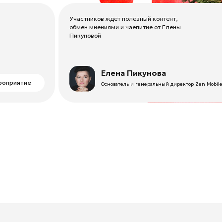
Елена Пикунова
ие
Основатель и генеральный директор Zen Mobile Agency
Ксения Рябова
Руководитель ASO-направления,