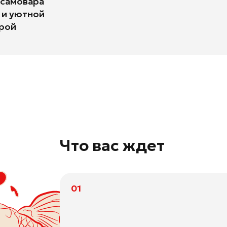
Что вас ждет
01
Разбор популярных
мифов об ASO
02
Конкретные стратегии и инструменты
для эффективного продвижения мобильных
приложений
03