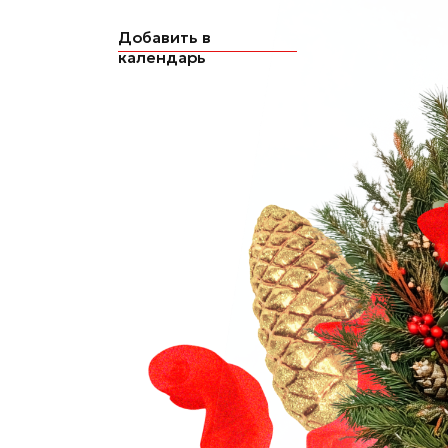
календарь
Участников ждет полезный контент,
обмен мнениями и чаепитие от Елены
Пикуновой