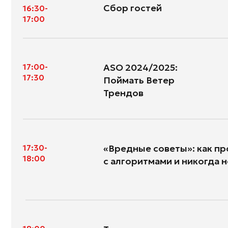
Трендов
17:30-
«Вредные советы»: как проигра
18:00
с алгоритмами и никогда не попа
18:00-
Традиционное чаепитие у само
19:00
и нетворкинг с пирожками и ую
предновогодней атмосферой