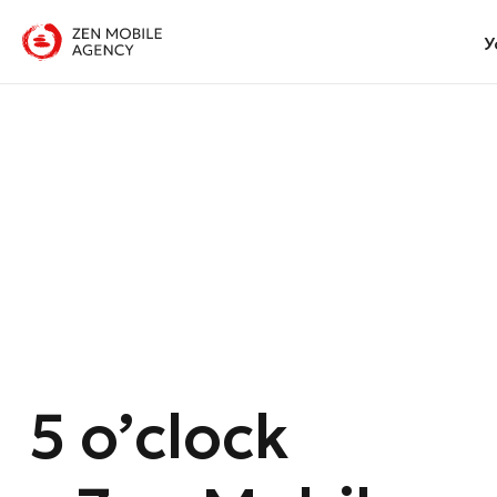
У
5 o’clock
с Zen Mobile