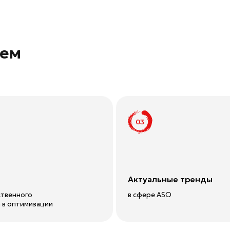
Актуальные тренды
го
в сфере ASO
мизации
Регистрация
Формат мероприяти
Все митапы закрытые и проходят в офлайн-фор
При рассмотрении заявок на участие приоритет