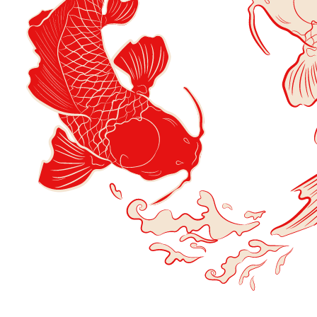
Обсуждение актуальных тем
О чем поговорим на митапе