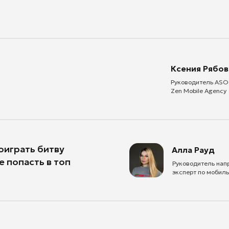
Zen Mobile Agency
ть битву
Алла Рауд
сть в топ
Руководитель направления ASO в IT
эксперт по мобильному маркетингу
вара
тной